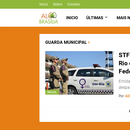
Início
Sobre
Contato
INICIO
ÚLTIMAS
MAIS N
GUARDA MUNICIPAL
STF
Rio 
Fede
Entida
despa
BRASIL
Por
Alô