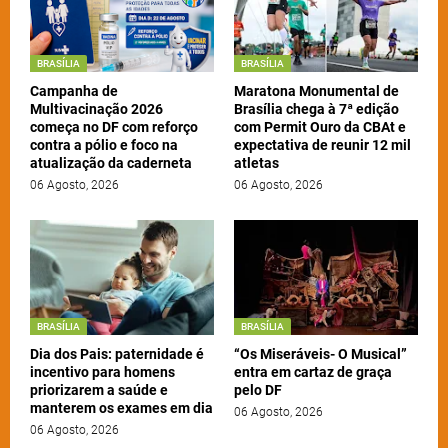
BRASÍLIA
BRASÍLIA
Campanha de
Maratona Monumental de
Multivacinação 2026
Brasília chega à 7ª edição
começa no DF com reforço
com Permit Ouro da CBAt e
contra a pólio e foco na
expectativa de reunir 12 mil
atualização da caderneta
atletas
06 Agosto, 2026
06 Agosto, 2026
BRASÍLIA
BRASÍLIA
Dia dos Pais: paternidade é
“Os Miseráveis- O Musical”
incentivo para homens
entra em cartaz de graça
priorizarem a saúde e
pelo DF
manterem os exames em dia
06 Agosto, 2026
06 Agosto, 2026