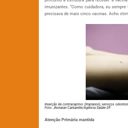
procurou a estrutura para receber a vacina
imunizantes. “Como cuidadora, eu sempre 
precisava de mais cinco vacinas. Acho ótim
Inserção de contraceptivo (Implanon), serviços odonto
Foto: Jhonatan Cantarelle/Agência Saúde DF
Atenção Primária mantida