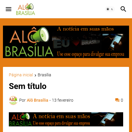
Página inicial
Brasília
Sem título
Por
Alô Brasília
-
13 fevereiro
0