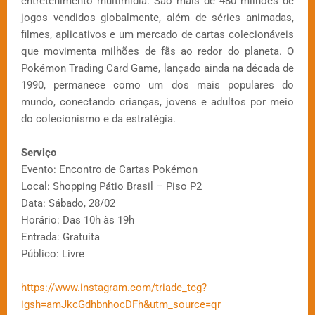
entretenimento multimídia. São mais de 480 milhões de
jogos vendidos globalmente, além de séries animadas,
filmes, aplicativos e um mercado de cartas colecionáveis
que movimenta milhões de fãs ao redor do planeta. O
Pokémon Trading Card Game, lançado ainda na década de
1990, permanece como um dos mais populares do
mundo, conectando crianças, jovens e adultos por meio
do colecionismo e da estratégia.
Serviço
Evento: Encontro de Cartas Pokémon
Local: Shopping Pátio Brasil – Piso P2
Data: Sábado, 28/02
Horário: Das 10h às 19h
Entrada: Gratuita
Público: Livre
https://www.instagram.com/triade_tcg?
igsh=amJkcGdhbnhocDFh&utm_source=qr