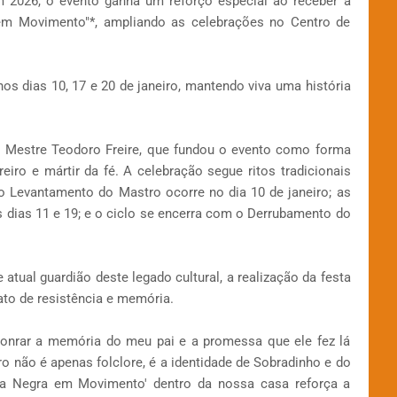
 2026, o evento ganha um reforço especial ao receber a
em Movimento"*, ampliando as celebrações no Centro de
nos dias 10, 17 e 20 de janeiro, mantendo viva uma história
o Mestre Teodoro Freire, que fundou o evento como forma
iro e mártir da fé. A celebração segue ritos tradicionais
 Levantamento do Mastro ocorre no dia 10 de janeiro; as
 dias 11 e 19; e o ciclo se encerra com o Derrubamento do
 atual guardião deste legado cultural, a realização da festa
ato de resistência e memória.
honrar a memória do meu pai e a promessa que ele fez lá
ro não é apenas folclore, é a identidade de Sobradinho e do
tura Negra em Movimento' dentro da nossa casa reforça a