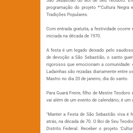
São Sebastião do Boi de Seu Teodoro. Em
programação do projeto *"Cultura Negra 
Tradições Populares.
Com entrada gratuita, a festividade ocorre 
iniciada na década de 1970.
A festa é um legado deixado pelo saudos
de devoção a São Sebastião, o santo guerre
rigorosos que emocionam a comunidade: o
Ladainhas são rezadas diariamente entre os
Mastro no dia 20 de janeiro, dia do santo.
Para Guará Freire, filho de Mestre Teodoro e
vai além de um evento de calendário; é um 
"Manter a Festa de São Sebastião viva é 
atrás, na década de 70. O Boi de Seu Teodo
Distrito Federal. Receber o projeto 'Cul