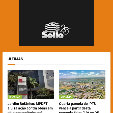
ÚLTIMAS
BRASÍLIA
BRASÍLIA
Jardim Botânico: MPDFT
Quarta parcela do IPTU
ajuíza ação contra obras em
vence a partir desta
sítio arqueológico pré-
segunda-feira (10) no DF