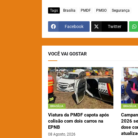
Tags
Brasília
PMDF
PMGO
Segurança
Facebook
Twitter
VOCÊ VAI GOSTAR
BRASÍLIA
BRASÍLIA
Viatura da PMDF capota após
Campanh
colisão com dois carros na
2026 se
EPNB
dose con
atualiz
08 Agosto, 2026