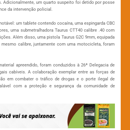
as. Adicionalmente, um quarto suspeito foi detido por posse
nce da intervenção policial.
 notável: um tablete contendo cocaína, uma espingarda CBC
dores, uma submetralhadora Taurus CTT40 calibre .40 com
nições. Além disso, uma pistola Taurus G2C 9mm, equipada
 mesmo calibre, juntamente com uma motocicleta, foram
material apreendido, foram conduzidos à 26ª Delegacia de
gais cabíveis. A colaboração exemplar entre as forças de
ção em combater o tráfico de drogas e o porte ilegal de
balável com a proteção e segurança da comunidade de