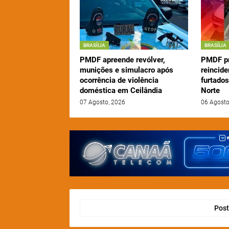
BRASÍLIA
BRASÍLIA
PMDF apreende revólver,
PMDF pr
munições e simulacro após
reincid
ocorrência de violência
furtado
doméstica em Ceilândia
Norte
07 Agosto, 2026
06 Agosto
Post