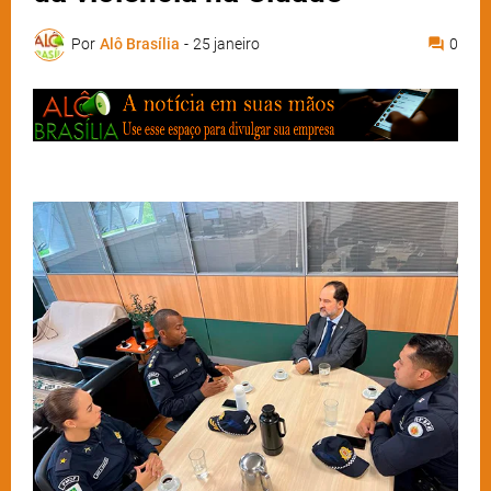
Por
Alô Brasília
-
25 janeiro
0