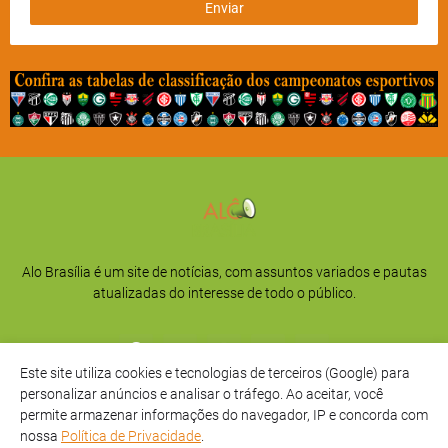
Alo Brasília é um site de notícias, com assuntos variados e pautas
atualizadas do interesse de todo o público.
Este site utiliza cookies e tecnologias de terceiros (Google) para
personalizar anúncios e analisar o tráfego. Ao aceitar, você
permite armazenar informações do navegador, IP e concorda com
nossa
Política de Privacidade
.
Início
Sobre
Privacidade
Contato