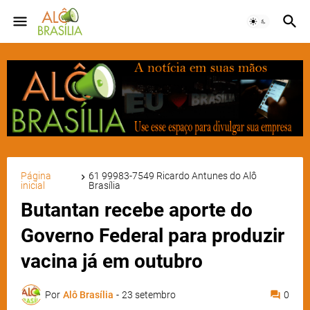
Página
61 99983-7549 Ricardo Antunes do Alô
inicial
Brasília
Butantan recebe aporte do
Governo Federal para produzir
vacina já em outubro
Por
Alô Brasília
-
23 setembro
0