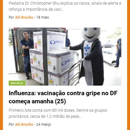
Pediatra Dr. Christopher Shu explica os riscos, sinais de alerta e
reforça a importância da vaci…
Por
Alô Brasília
-
18 maio
BRASÍLIA
Influenza: vacinação contra gripe no DF
começa amanha (25)
Primeiro lote conta com 80 mil doses. Dentre os grupos
prioritários, cerca de 1,2 milhão de pess…
Por
Alô Brasília
-
24 março