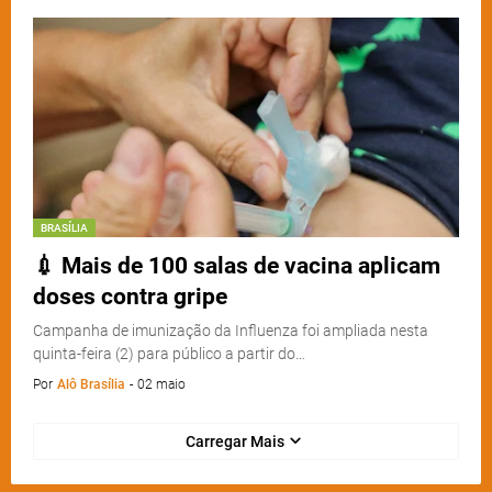
BRASÍLIA
💉 Mais de 100 salas de vacina aplicam
doses contra gripe
Campanha de imunização da Influenza foi ampliada nesta
quinta-feira (2) para público a partir do…
Por
Alô Brasília
-
02 maio
Carregar Mais