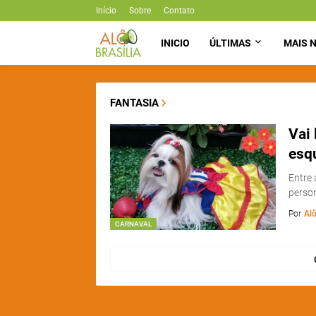
Início
Sobre
Contato
INICIO
ÚLTIMAS
MAIS N
FANTASIA
Vai 
esqu
Entre 
perso
Por
Alô
CARNAVAL