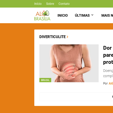
Início
Sobre
Contato
INICIO
ÚLTIMAS
MAIS N
DIVERTICULITE
Dor 
pare
pro
Doença
compli
BRASIL
Por
Alô