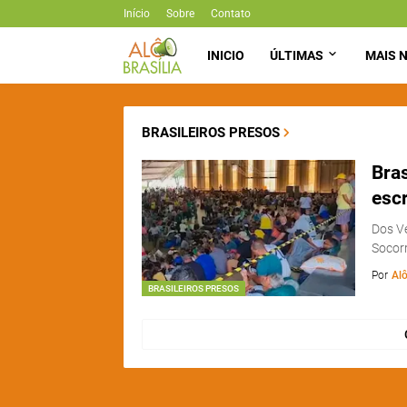
Início
Sobre
Contato
INICIO
ÚLTIMAS
MAIS N
BRASILEIROS PRESOS
Bras
esc
Dos Ve
Socorr
Por
Alô
BRASILEIROS PRESOS