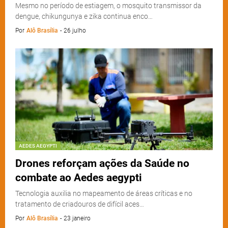
Mesmo no período de estiagem, o mosquito transmissor da
dengue, chikungunya e zika continua enco…
Por
Alô Brasília
-
26 julho
AEDES AEGYPTI
Drones reforçam ações da Saúde no
combate ao Aedes aegypti
Tecnologia auxilia no mapeamento de áreas críticas e no
tratamento de criadouros de difícil aces…
Por
Alô Brasília
-
23 janeiro