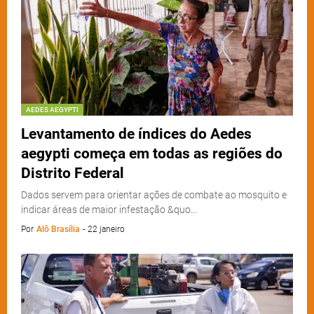
AEDES AEGYPTI
Levantamento de índices do Aedes
aegypti começa em todas as regiões do
Distrito Federal
Dados servem para orientar ações de combate ao mosquito e
indicar áreas de maior infestação &quo…
Por
Alô Brasília
-
22 janeiro