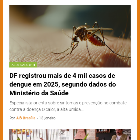
AEDES AEGYPTI
DF registrou mais de 4 mil casos de
dengue em 2025, segundo dados do
Ministério da Saúde
Especialista orienta sobre sintomas e prevenção no combate
contra a doença O calor, a alta umida…
Por
Alô Brasília
-
13 janeiro