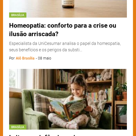
BRASÍLIA
Homeopatia: conforto para a crise ou
ilusão arriscada?
Especialista da UniCesumar analisa o papel da homeopatia,
seus benefícios e os perigos da substi…
Por
Alô Brasília
-
08 maio
BRASÍLIA