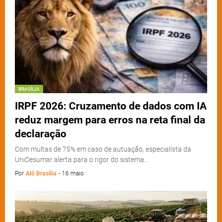
BRASÍLIA
IRPF 2026: Cruzamento de dados com IA
reduz margem para erros na reta final da
declaração
Com multas de 75% em caso de autuação, especialista da
UniCesumar alerta para o rigor do sistema…
Por
Alô Brasília
-
16 maio