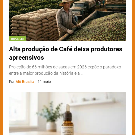
BRASÍLIA
Alta produção de Café deixa produtores
apreensivos
Projeção de 66 milhões de sacas em 2026 expõe o paradoxo
entre a maior produção da história e a …
Por
Alô Brasília
-
11 maio