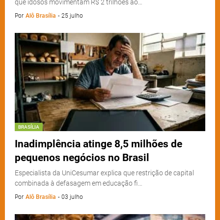
que idosos movimentam R$ 2 trilhões ao…
Por
Alô Brasília
-
25 julho
BRASÍLIA
Inadimplência atinge 8,5 milhões de
pequenos negócios no Brasil
Especialista da UniCesumar explica que restrição de capital
combinada à defasagem em educação fi…
Por
Alô Brasília
-
03 julho