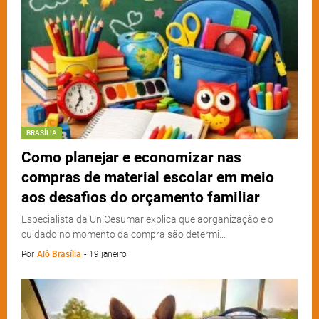
BRASÍLIA
Como planejar e economizar nas
compras de material escolar em meio
aos desafios do orçamento familiar
Especialista da UniCesumar explica que aorganização e o
cuidado no momento da compra são determi…
Por
Alô Brasília
-
19 janeiro