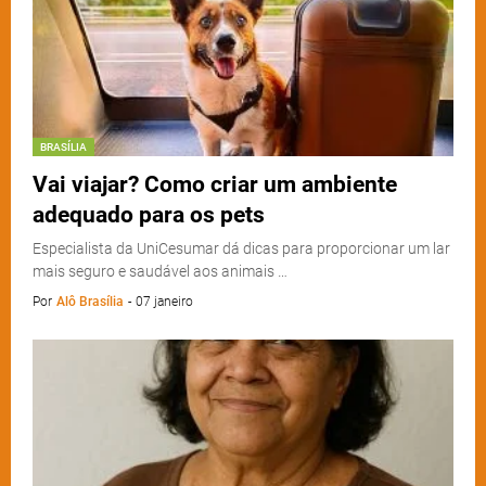
BRASÍLIA
Vai viajar? Como criar um ambiente
adequado para os pets
Especialista da UniCesumar dá dicas para proporcionar um lar
mais seguro e saudável aos animais …
Por
Alô Brasília
-
07 janeiro