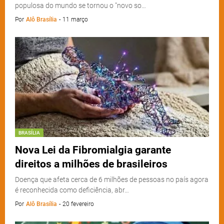
populosa do mundo se tornou o "novo so…
Por
Alô Brasília
-
11 março
BRASÍLIA
Nova Lei da Fibromialgia garante
direitos a milhões de brasileiros
Doença que afeta cerca de 6 milhões de pessoas no país agora
é reconhecida como deficiência, abr…
Por
Alô Brasília
-
20 fevereiro