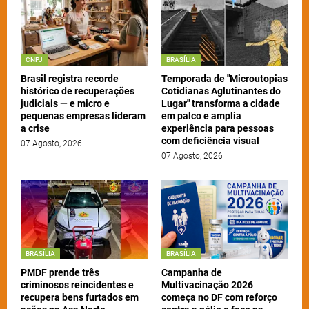
CNPJ
BRASÍLIA
Brasil registra recorde
Temporada de "Microutopias
histórico de recuperações
Cotidianas Aglutinantes do
judiciais — e micro e
Lugar" transforma a cidade
pequenas empresas lideram
em palco e amplia
a crise
experiência para pessoas
com deficiência visual
07 Agosto, 2026
07 Agosto, 2026
BRASÍLIA
BRASÍLIA
PMDF prende três
Campanha de
criminosos reincidentes e
Multivacinação 2026
recupera bens furtados em
começa no DF com reforço