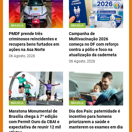
BRASÍLIA
BRASÍLIA
PMDF prende três
Campanha de
criminosos reincidentes e
Multivacinação 2026
recupera bens furtados em
começa no DF com reforço
ações na Asa Norte
contra a pólio e foco na
atualização da caderneta
06 Agosto, 2026
06 Agosto, 2026
BRASÍLIA
BRASÍLIA
Maratona Monumental de
Dia dos Pais: paternidade é
Brasília chega à 7ª edição
incentivo para homens
com Permit Ouro da CBAt e
priorizarem a saúde e
expectativa de reunir 12 mil
manterem os exames em dia