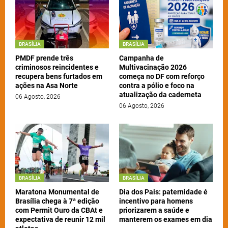
BRASÍLIA
BRASÍLIA
PMDF prende três
Campanha de
criminosos reincidentes e
Multivacinação 2026
recupera bens furtados em
começa no DF com reforço
ações na Asa Norte
contra a pólio e foco na
atualização da caderneta
06 Agosto, 2026
06 Agosto, 2026
BRASÍLIA
BRASÍLIA
Maratona Monumental de
Dia dos Pais: paternidade é
Brasília chega à 7ª edição
incentivo para homens
com Permit Ouro da CBAt e
priorizarem a saúde e
expectativa de reunir 12 mil
manterem os exames em dia