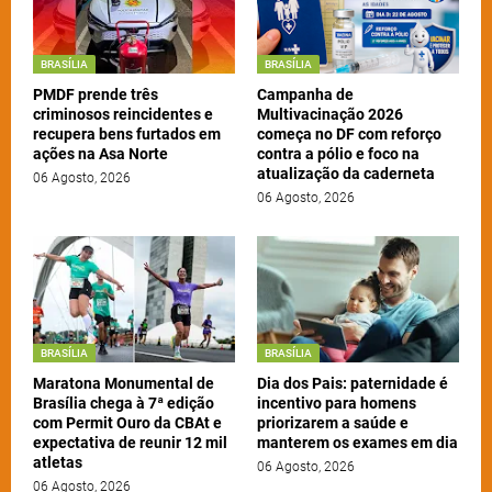
BRASÍLIA
BRASÍLIA
PMDF prende três
Campanha de
criminosos reincidentes e
Multivacinação 2026
recupera bens furtados em
começa no DF com reforço
ações na Asa Norte
contra a pólio e foco na
atualização da caderneta
06 Agosto, 2026
06 Agosto, 2026
BRASÍLIA
BRASÍLIA
Maratona Monumental de
Dia dos Pais: paternidade é
Brasília chega à 7ª edição
incentivo para homens
com Permit Ouro da CBAt e
priorizarem a saúde e
expectativa de reunir 12 mil
manterem os exames em dia
atletas
06 Agosto, 2026
06 Agosto, 2026