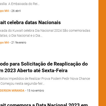
asília A Embaixada do Rei…
upo M4
-
26 abril
it celebra datas Nacionais
xada do Kuwait celebra Dia Nacional 2024 São comemoradas
atas, o Dia Nacional e o Dia…
upo M4
-
21 fevereiro
odo para Solicitação de Reaplicação do
m 2023 Aberto até Sexta-Feira
datos Impedidos de Realizar Prova Podem Pedir Nova Chance
e Começou nesta segunda-feir…
DERSON MIRANDA
-
15 novembro
ait comemora a Data Nacional 2023 em