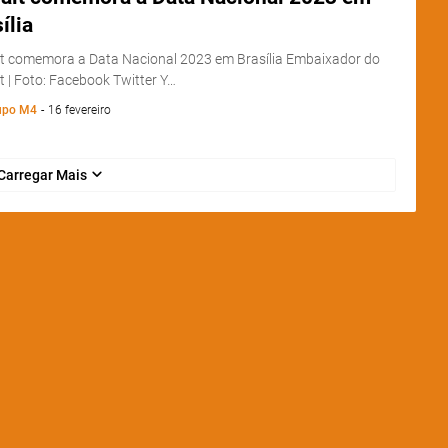
ília
t comemora a Data Nacional 2023 em Brasília Embaixador do
 | Foto: Facebook Twitter Y…
upo M4
-
16 fevereiro
Carregar Mais