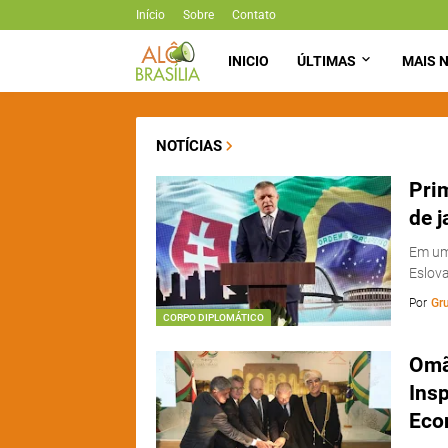
Início
Sobre
Contato
INICIO
ÚLTIMAS
MAIS N
NOTÍCIAS
Prim
de 
Em um
Eslova
Por
Gr
CORPO DIPLOMÁTICO
Omã
Ins
Eco