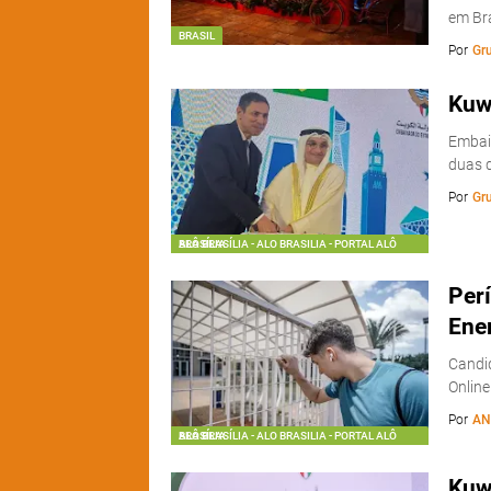
em Br
BRASIL
Por
Gr
Kuwa
Embai
duas d
Por
Gr
ALÔ BRASÍLIA - ALO BRASILIA - PORTAL ALÔ BRASÍLIA
Perí
Ene
Candi
Onlin
Por
AN
ALÔ BRASÍLIA - ALO BRASILIA - PORTAL ALÔ BRASÍLIA
Kuw