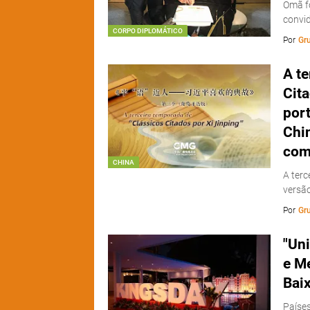
Omã fo
convi
CORPO DIPLOMÁTICO
Por
Gr
A t
Cita
por
Chin
com
CHINA
A terc
versã
Por
Gr
"Uni
e M
Baix
Países