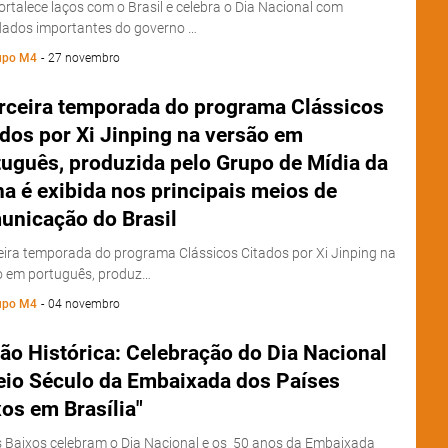
rtalece laços com o Brasil e celebra o Dia Nacional com
dados importantes do governo …
upo M4
-
27 novembro
erceira temporada do programa Clássicos
dos por Xi Jinping na versão em
tuguês, produzida pelo Grupo de Mídia da
a é exibida nos principais meios de
unicação do Brasil
eira temporada do programa Clássicos Citados por Xi Jinping na
o em português, produz…
upo M4
-
04 novembro
ão Histórica: Celebração do Dia Nacional
eio Século da Embaixada dos Países
os em Brasília"
 Baixos celebram o Dia Nacional e os 50 anos da Embaixada