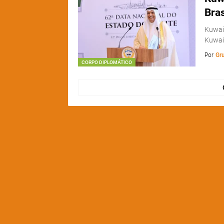
Bras
Kuwai
Kuwait
Por
Gr
CORPO DIPLOMÁTICO