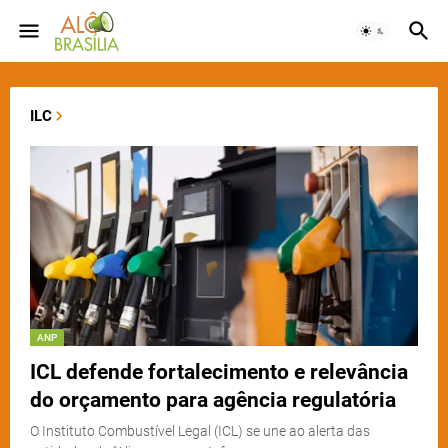
ILC
ANP
ICL defende fortalecimento e relevância
do orçamento para agência regulatória
O Instituto Combustível Legal (ICL) se une ao alerta das