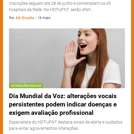
Inscrições seguem até 28 de junho e contemplam os 45
hospitais da Rede. No HDT-UFNT, serão ofert…
Por
Alô Brasília
-
16 maio
ALTERAÇÕES VOCAIS
Dia Mundial da Voz: alterações vocais
persistentes podem indicar doenças e
exigem avaliação profissional
Especialista do HDT-UFNT destaca sinais de alerta e cuidados
para evitar agravamentos Alterações…