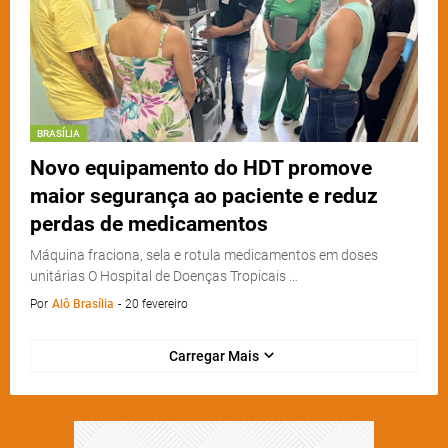
BRASÍLIA
Novo equipamento do HDT promove
maior segurança ao paciente e reduz
perdas de medicamentos
Máquina fraciona, sela e rotula medicamentos em doses
unitárias O Hospital de Doenças Tropicais …
Por
Alô Brasília
-
20 fevereiro
Carregar Mais