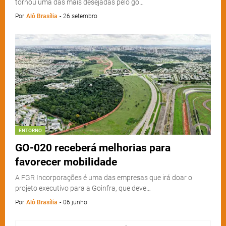
tornou uma das mais desejadas pelo go…
Por
Alô Brasília
-
26 setembro
ENTORNO
GO-020 receberá melhorias para
favorecer mobilidade
A FGR Incorporações é uma das empresas que irá doar o
projeto executivo para a Goinfra, que deve…
Por
Alô Brasília
-
06 junho