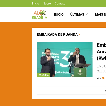
Início
Sobre
Contato
INICIO
ÚLTIMAS
MAIS N
EMBAIXADA DE RUANDA
Emb
Ani
(Kw
EMBAI
CELEB
BRASÍLIA
Por
Gr