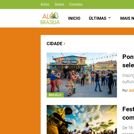
Início
Sobre
Contato
INICIO
ÚLTIMAS
MAIS N
CIDADE
Pon
sele
Inscri
cultur
Por
Alô
BRASÍLIA
Fes
com 
De 16 