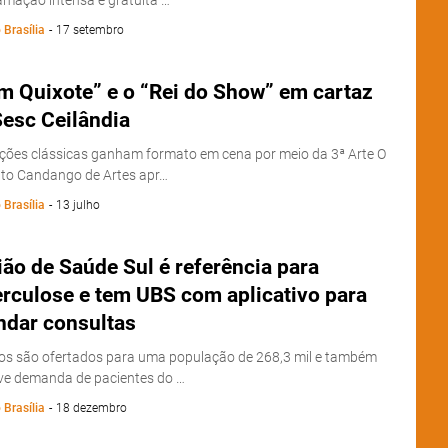
mação intensa e gratuita …
 Brasília
-
17 setembro
m Quixote” e o “Rei do Show” em cartaz
Sesc Ceilândia
ções clássicas ganham formato em cena por meio da 3ª Arte O
uto Candango de Artes apr…
 Brasília
-
13 julho
ão de Saúde Sul é referência para
erculose e tem UBS com aplicativo para
ndar consultas
ços são ofertados para uma população de 268,3 mil e também
ve demanda de pacientes do …
 Brasília
-
18 dezembro