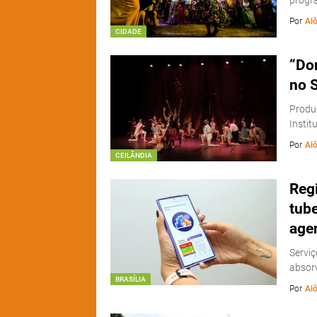
progra
Por
Alô
CIDADE
“Do
no 
Produ
Instit
Por
Alô
CEILÂNDIA
Regi
tub
age
Servi
absor
BRASÍLIA
Por
Alô