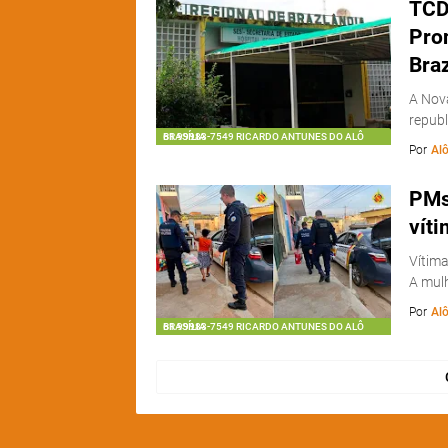
TCDF
Pro
Bra
A Nov
republ
61 99983-7549 RICARDO ANTUNES DO ALÔ BRASÍLIA
Por
Alô
PMs
víti
Vítima
A mulh
Por
Alô
61 99983-7549 RICARDO ANTUNES DO ALÔ BRASÍLIA