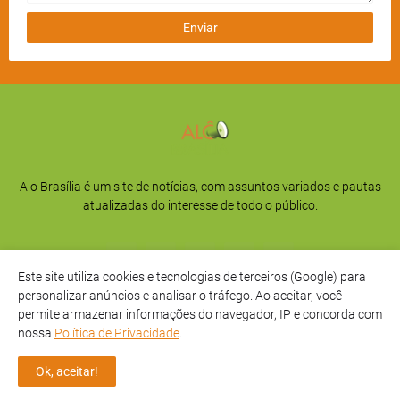
Alo Brasília é um site de notícias, com assuntos variados e pautas
atualizadas do interesse de todo o público.
Este site utiliza cookies e tecnologias de terceiros (Google) para
personalizar anúncios e analisar o tráfego. Ao aceitar, você
permite armazenar informações do navegador, IP e concorda com
nossa
Política de Privacidade
.
Início
Sobre
Privacidade
Contato
Ok, aceitar!
Direitos Reservados -
Alô Brasília