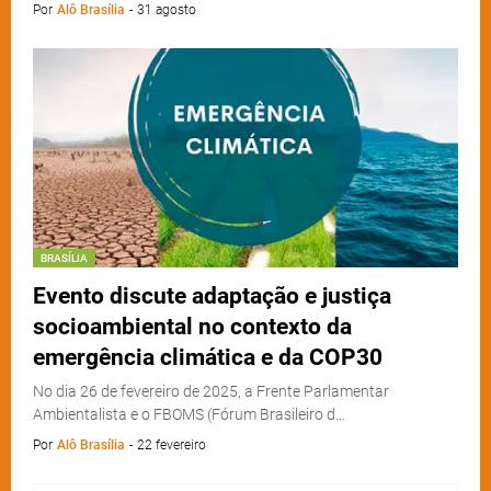
Por
Alô Brasília
-
31 agosto
BRASÍLIA
Evento discute adaptação e justiça
socioambiental no contexto da
emergência climática e da COP30
No dia 26 de fevereiro de 2025, a Frente Parlamentar
Ambientalista e o FBOMS (Fórum Brasileiro d…
Por
Alô Brasília
-
22 fevereiro