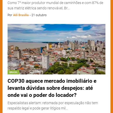
Como 7° maior produtor mundial de caminhões e com 87% de
sua matriz elétrica sendo renovável, Br…
Por
Alô Brasília
-
21 outubro
BRASIL
COP30 aquece mercado imobiliário e
levanta dúvidas sobre despejos: até
onde vai o poder do locador?
Especialistas alertam: retomada por especulação não tem
respaldo legal e pode gerar litígios mil…