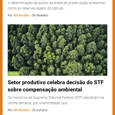
A determinação de excluir as áreas de preservação ambiental,
como as reservas legais, do cálculo…
Por
Alô Brasília
-
06 fevereiro
BRASIL
Setor produtivo celebra decisão do STF
sobre compensação ambiental
Os ministros do Supremo Tribunal Federal (STF) decidiram na
última semana, por unanimidade, que …
Por
Alô Brasília
-
30 outubro