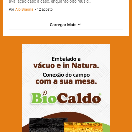
avaliação caso a caso, enquanto oito réus d…
Por
Alô Brasília
-
12 agosto
Carregar Mais