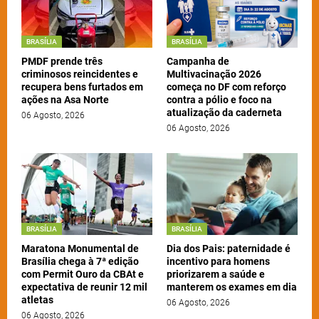
BRASÍLIA
BRASÍLIA
PMDF prende três
Campanha de
criminosos reincidentes e
Multivacinação 2026
recupera bens furtados em
começa no DF com reforço
ações na Asa Norte
contra a pólio e foco na
atualização da caderneta
06 Agosto, 2026
06 Agosto, 2026
BRASÍLIA
BRASÍLIA
Maratona Monumental de
Dia dos Pais: paternidade é
Brasília chega à 7ª edição
incentivo para homens
com Permit Ouro da CBAt e
priorizarem a saúde e
expectativa de reunir 12 mil
manterem os exames em dia
atletas
06 Agosto, 2026
06 Agosto, 2026