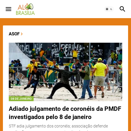
ASOF
08 DE JANEIRO
Adiado julgamento de coronéis da PMDF
investigados pelo 8 de janeiro
STF adia julgamento dos coronéis; associação defende