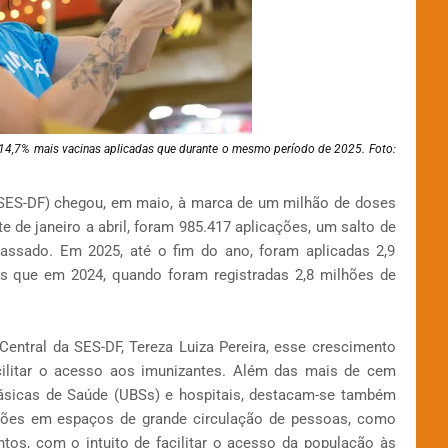
 14,7% mais vacinas aplicadas que durante o mesmo período de 2025. Foto:
 (SES-DF) chegou, em maio, à marca de um milhão de doses
 de janeiro a abril, foram 985.417 aplicações, um salto de
ssado. Em 2025, até o fim do ano, foram aplicadas 2,9
is que em 2024, quando foram registradas 2,8 milhões de
entral da SES-DF, Tereza Luiza Pereira, esse crescimento
acilitar o acesso aos imunizantes. Além das mais de cem
Básicas de Saúde (UBSs) e hospitais, destacam-se também
ções em espaços de grande circulação de pessoas, como
ntos, com o intuito de facilitar o acesso da população às