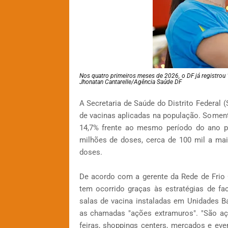
Nos quatro primeiros meses de 2026, o DF já registrou
Jhonatan Cantarelle/Agência Saúde DF
A Secretaria de Saúde do Distrito Federal
de vacinas aplicadas na população. Somente
14,7% frente ao mesmo período do ano pa
milhões de doses, cerca de 100 mil a ma
doses.
De acordo com a gerente da Rede de Frio C
tem ocorrido graças às estratégias de f
salas de vacina instaladas em Unidades 
as chamadas "ações extramuros". "São a
feiras, shoppings centers, mercados e eve