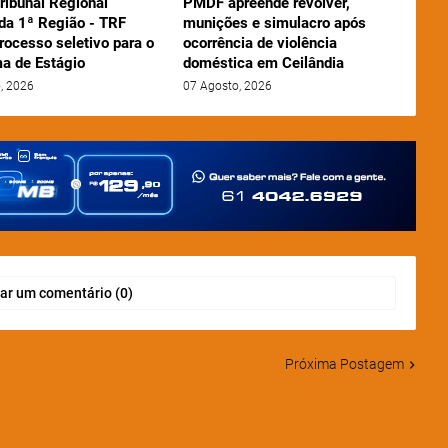
ribunal Regional
PMDF apreende revólver,
 da 1ª Região - TRF
munições e simulacro após
rocesso seletivo para o
ocorrência de violência
a de Estágio
doméstica em Ceilândia
, 2026
07 Agosto, 2026
ar um comentário (0)
Próxima Postagem