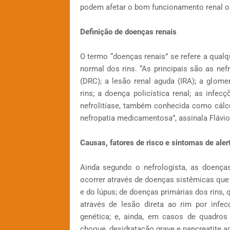
podem afetar o bom funcionamento renal ou
Definição de doenças renais
O termo “doenças renais” se refere a qualq
normal dos rins. “As principais são as nef
(DRC); a lesão renal aguda (IRA); a glome
rins; a doença policística renal; as infecç
nefrolitíase, também conhecida como cálcu
nefropatia medicamentosa”, assinala Flávio
Causas, fatores de risco e sintomas de aler
Ainda segundo o nefrologista, as doença
ocorrer através de doenças sistêmicas que 
e do lúpus; de doenças primárias dos rins
através de lesão direta ao rim por infe
genética; e, ainda, em casos de quadro
choque, desidratação grave e pancreatite ag