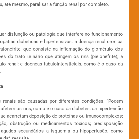
, até mesmo, paralisar a função renal por completo.
uer disfunção ou patologia que interfere no funcionamento
ropatias diabéticas e hipertensivas, a doença renal crônica
rulonefrite, que consiste na inflamação do glomérulo dos
ões do trato urinário que atingem os rins (pielonefrite); a
lo renal; e doenças tubulointersticiais, como é o caso da
.
ta
s renais são causadas por diferentes condições. “Podem
afetem os rins, como é o caso da diabetes, da hipertensão
, que acarretam deposição de proteínas ou imunocomplexos;
cção, obstrução ou medicamentos tóxicos; predisposição
s agudos secundários a isquemia ou hipoperfusão, como
uda”, ressalta.