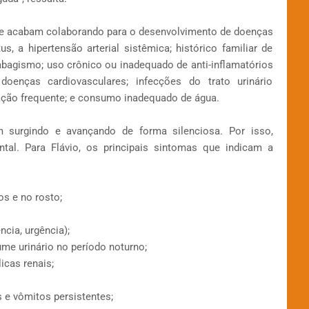
ue acabam colaborando para o desenvolvimento de doenças
us, a hipertensão arterial sistêmica; histórico familiar de
abagismo; uso crônico ou inadequado de anti-inflamatórios
doenças cardiovasculares; infecções do trato urinário
tação frequente; e consumo inadequado de água.
 surgindo e avançando de forma silenciosa. Por isso,
ental. Para Flávio, os principais sintomas que indicam a
os e no rosto;
ncia, urgência);
ume urinário no período noturno;
icas renais;
 e vômitos persistentes;