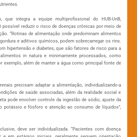
utrientes.
o, que integra a equipe multiprofissional do HUB-UnB,
 possível reduzir o risco de doenças crônicas por meio de
ação. “Rotinas de alimentação onde predominam alimentos
gordura e aditivos químicos, podem sobrecarregar os rins.
 hipertensão e diabetes, que são fatores de risco para a
ar alimentos in natura e minimamente processados, como
 por exemplo, além de manter a água como principal fonte de
nais precisam adaptar a alimentação, individualizando-a
ndições de saúde associadas, além da realidade social e
ieta pode envolver controle da ingestão de sódio, ajuste da
o potássio e fósforo e atenção ao consumo de líquidos”,
usive, deve ser individualizada. “Pacientes com doença
r e em estágios iniciais, geralmente seguem orientação