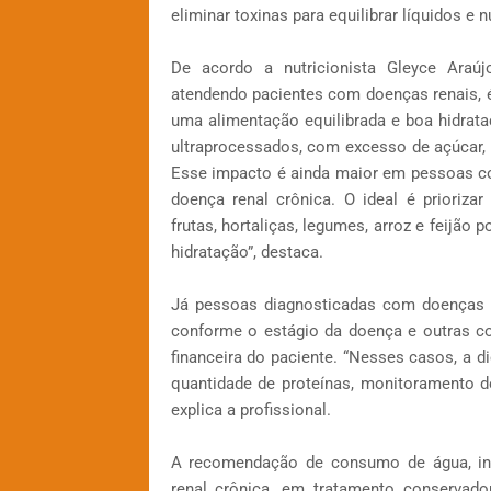
eliminar toxinas para equilibrar líquidos e n
De acordo a nutricionista Gleyce Araúj
atendendo pacientes com doenças renais, é
uma alimentação equilibrada e boa hidrat
ultraprocessados, com excesso de açúcar, 
Esse impacto é ainda maior em pessoas com
doença renal crônica. O ideal é prioriz
frutas, hortaliças, legumes, arroz e feijão
hidratação”, destaca.
Já pessoas diagnosticadas com doenças re
conforme o estágio da doença e outras co
financeira do paciente. “Nesses casos, a d
quantidade de proteínas, monitoramento d
explica a profissional.
A recomendação de consumo de água, incl
renal crônica, em tratamento conservado