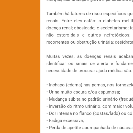
Também há fatores de risco específicos q
renais. Entre eles estão: o diabetes mellit
doença renal; obesidade; e sedentarismo; t
não esteroidais e outros nefrotóxicos; 
recorrentes ou obstrução urinária; desidra
Muitas vezes, as doenças renais acabam
identificar os sinais de alerta é fundam
necessidade de procurar ajuda médica são:
• Inchaço (edema) nas pernas, nos tornozel
• Urina muito escura e/ou espumosa;
• Mudança súbita no padrão urinário (frequê
• Inversão do ritmo urinário, com maior vol
• Dor intensa no flanco (costas/lado) ou cól
• Fadiga excessiva;
• Perda de apetite acompanhada de náuseas