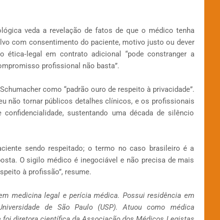
ológica veda a revelação de fatos de que o médico tenha
alvo com consentimento do paciente, motivo justo ou dever
ão ética‑legal em contrato adicional “pode constranger a
ompromisso profissional não basta”.
 Schumacher como “padrão ouro de respeito à privacidade”.
u não tornar públicos detalhes clínicos, e os profissionais
confidencialidade, sustentando uma década de silêncio
aciente sendo respeitado; o termo no caso brasileiro é a
sta. O sigilo médico é inegociável e não precisa de mais
speito à profissão”, resume.
 em medicina legal e perícia médica. Possui residência em
 Universidade de São Paulo (USP). Atuou como médica
e foi diretora científica da Associação dos Médicos Legistas