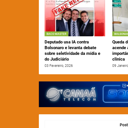
BACO MASTER
BOLSONA
Deputado usa IA contra
Queda d
Bolsonaro e levanta debate
acende a
sobre seletividade da mídia e
importâ
do Judiciário
clínica
03 Fevereiro, 2026
09 Janeir
Post