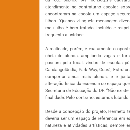
da rede pública. As mensagens causar
atendimento no contraturno escolar, sob
encontraram na escola um espaço seguro,
filhos. “Quando vi aquela mensagem dizen
meu filho é bem tratado, incluído e respe
frequenta a unidade.
A realidade, porém, é exatamente o opost
cheia de alunos, ampliando vagas e fort
passam pelo local, vindos de escolas pú
Candangolândia, Park Way, Guará, Estrutura
comportar ainda mais alunos, e é just
alteração física da essência do espaço qu
Secretaria de Educação do DF. “Não existe
finalidade. Pelo contrário, estamos lutando
Desde a concepção do projeto, Hermeto te
deveria ser um espaço de referência em ed
natureza e atividades artísticas, sempre