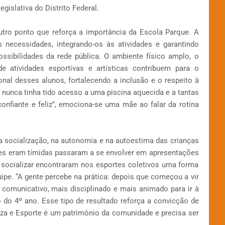
islativa do Distrito Federal.
utro ponto que reforça a importância da Escola Parque. A
 necessidades, integrando-os às atividades e garantindo
sibilidades da rede pública. O ambiente físico amplo, o
 atividades esportivas e artísticas contribuem para o
nal desses alunos, fortalecendo a inclusão e o respeito à
a, nunca tinha tido acesso a uma piscina aquecida e a tantas
confiante e feliz”, emociona-se uma mãe ao falar da rotina
a socialização, na autonomia e na autoestima das crianças
tes eram tímidas passaram a se envolver em apresentações
e socializar encontraram nos esportes coletivos uma forma
uipe. “A gente percebe na prática: depois que começou a vir
 comunicativo, mais disciplinado e mais animado para ir à
 do 4º ano. Esse tipo de resultado reforça a convicção de
za e Esporte é um patrimônio da comunidade e precisa ser