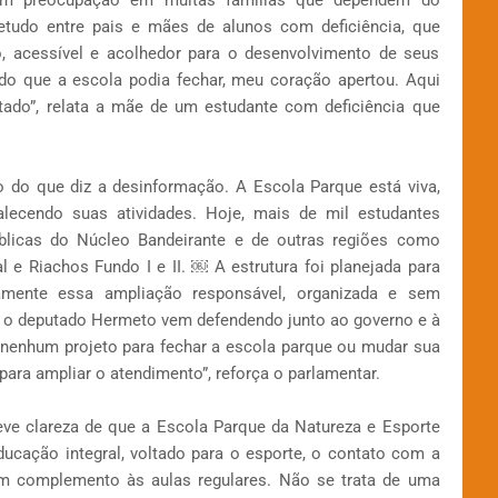
am preocupação em muitas famílias que dependem do
retudo entre pais e mães de alunos com deficiência, que
 acessível e acolhedor para o desenvolvimento de seus
do que a escola podia fechar, meu coração apertou. Aqui
itado”, relata a mãe de um estudante com deficiência que
o do que diz a desinformação. A Escola Parque está viva,
alecendo suas atividades. Hoje, mais de mil estudantes
blicas do Núcleo Bandeirante e de outras regiões como
l e Riachos Fundo I e II. ￼ A estrutura foi planejada para
amente essa ampliação responsável, organizada e sem
e o deputado Hermeto vem defendendo junto ao governo e à
 nenhum projeto para fechar a escola parque ou mudar sua
 para ampliar o atendimento”, reforça o parlamentar.
ve clareza de que a Escola Parque da Natureza e Esporte
ucação integral, voltado para o esporte, o contato com a
 em complemento às aulas regulares. Não se trata de uma