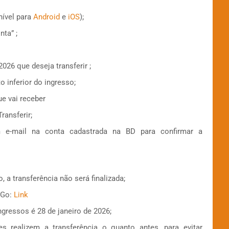
nível para
Android
e
iOS
);
ta” ;
026 que deseja transferir ;
o inferior do ingresso;
e vai receber
ransferir;
e-mail na conta cadastrada na BD para confirmar a
 a transferência não será finalizada;
uGo:
Link
ingressos é 28 de janeiro de 2026;
 realizem a transferência o quanto antes, para evitar