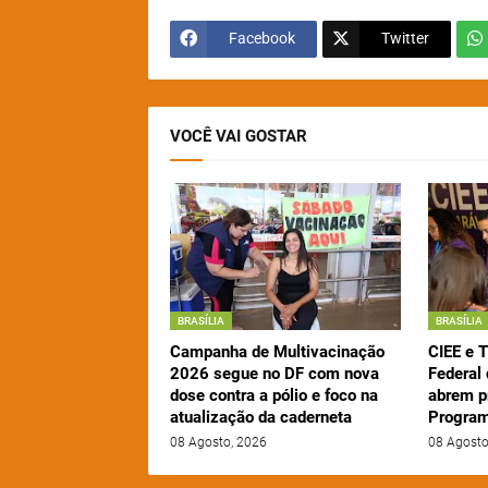
Facebook
Twitter
VOCÊ VAI GOSTAR
BRASÍLIA
BRASÍLIA
Campanha de Multivacinação
CIEE e T
2026 segue no DF com nova
Federal
dose contra a pólio e foco na
abrem p
atualização da caderneta
Program
08 Agosto, 2026
08 Agosto