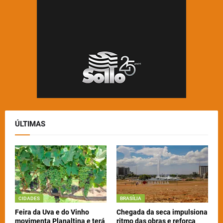
ÚLTIMAS
CIDADES
BRASÍLIA
Feira da Uva e do Vinho
Chegada da seca impulsiona
movimenta Planaltina e terá
ritmo das obras e reforça