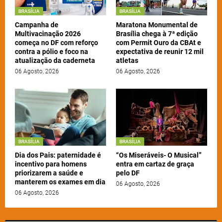
BRASÍLIA
BRASÍLIA
Campanha de
Maratona Monumental de
Multivacinação 2026
Brasília chega à 7ª edição
começa no DF com reforço
com Permit Ouro da CBAt e
contra a pólio e foco na
expectativa de reunir 12 mil
atualização da caderneta
atletas
06 Agosto, 2026
06 Agosto, 2026
BRASÍLIA
BRASÍLIA
Dia dos Pais: paternidade é
“Os Miseráveis- O Musical”
incentivo para homens
entra em cartaz de graça
priorizarem a saúde e
pelo DF
manterem os exames em dia
06 Agosto, 2026
06 Agosto, 2026