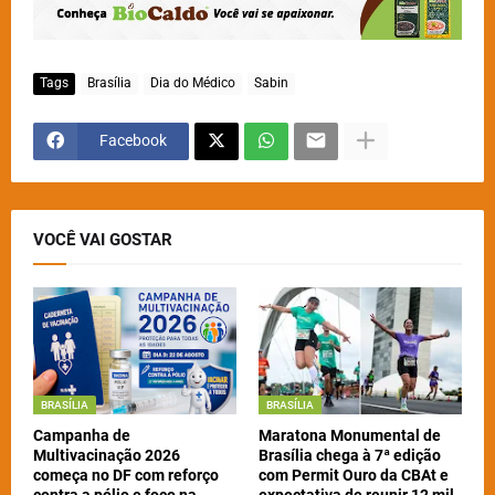
Tags
Brasília
Dia do Médico
Sabin
Facebook
VOCÊ VAI GOSTAR
BRASÍLIA
BRASÍLIA
Campanha de
Maratona Monumental de
Multivacinação 2026
Brasília chega à 7ª edição
começa no DF com reforço
com Permit Ouro da CBAt e
contra a pólio e foco na
expectativa de reunir 12 mil