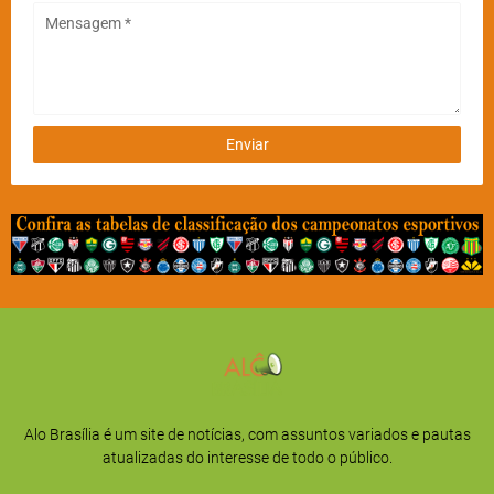
Alo Brasília é um site de notícias, com assuntos variados e pautas
atualizadas do interesse de todo o público.