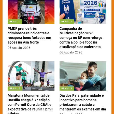
BRASÍLIA
BRASÍLIA
PMDF prende três
Campanha de
criminosos reincidentes e
Multivacinação 2026
recupera bens furtados em
começa no DF com reforço
ações na Asa Norte
contra a pólio e foco na
atualização da caderneta
06 Agosto, 2026
06 Agosto, 2026
BRASÍLIA
BRASÍLIA
Maratona Monumental de
Dia dos Pais: paternidade é
Brasília chega à 7ª edição
incentivo para homens
com Permit Ouro da CBAt e
priorizarem a saúde e
expectativa de reunir 12 mil
manterem os exames em dia
atletas