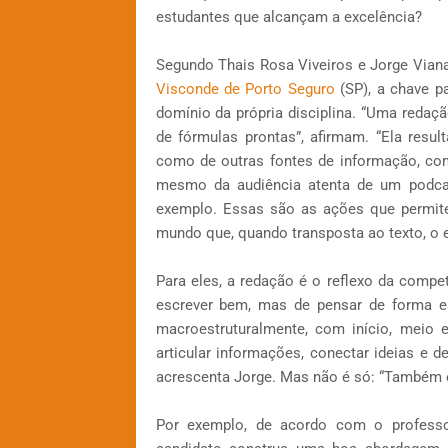
estudantes que alcançam a excelência?
Segundo Thais Rosa Viveiros e Jorge Vian
Visconde de Porto Seguro
(SP), a chave p
domínio da própria disciplina. “Uma redaç
de fórmulas prontas”, afirmam. “Ela resul
como de outras fontes de informação, como
mesmo da audiência atenta de um podcas
exemplo. Essas são as ações que permite
mundo que, quando transposta ao texto, o e
Para eles, a redação é o reflexo da compe
escrever bem, mas de pensar de forma es
macroestruturalmente, com início, meio 
articular informações, conectar ideias e 
acrescenta Jorge. Mas não é só: “Também é
Por exemplo, de acordo com o professor