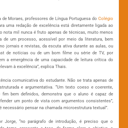
a de Moraes, professores de Língua Portuguesa do
Colégio
ara uma redação de excelência está diretamente ligada ao
ão nota mil nunca é fruto apenas de técnicas, muito menos
ta de um processo, acessível por meio da literatura, bem
 jornais e revistas, da escuta ativa durante as aulas, ou
t de notícias ou de um bom filme ou série de TV, por
m a emergência de uma capacidade de leitura crítica do
levam à excelência”, explica Thais.
tência comunicativa do estudante. Não se trata apenas de
truturada e argumentativa. “Um texto coeso e coerente,
e fim bem definidos, demonstra que o aluno é capaz de
defender um ponto de vista com argumentos consistentes”,
 necessário pensar na chamada microestrutura textual”.
 Jorge, “no parágrafo de introdução, é preciso que o