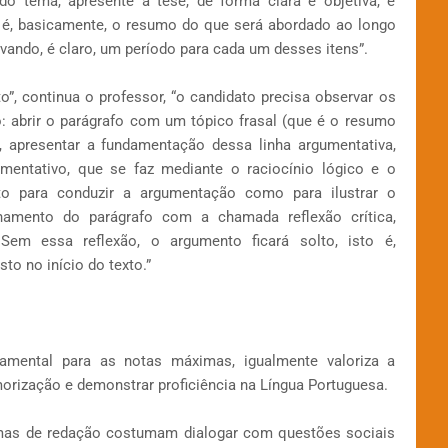
 tema, apresente a tese, de forma clara e objetiva, e
 é, basicamente, o resumo do que será abordado ao longo
rvando, é claro, um período para cada um desses itens”.
”, continua o professor, “o candidato precisa observar os
o: abrir o parágrafo com um tópico frasal (que é o resumo
), apresentar a fundamentação dessa linha argumentativa,
mentativo, que se faz mediante o raciocínio lógico e o
to para conduzir a argumentação como para ilustrar o
chamento do parágrafo com a chamada reflexão crítica,
Sem essa reflexão, o argumento ficará solto, isto é,
to no início do texto.”
damental para as notas máximas, igualmente valoriza a
orização e demonstrar proficiência na Língua Portuguesa.
mas de redação costumam dialogar com questões sociais