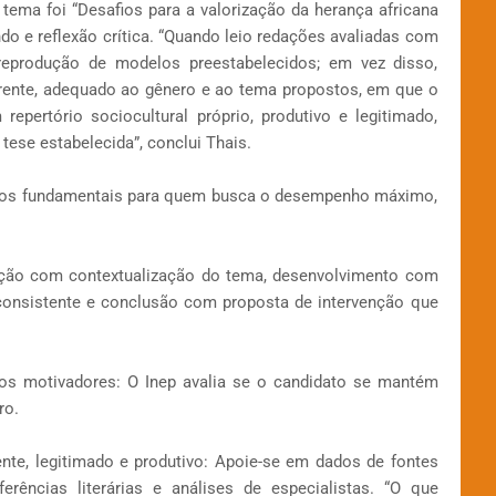
ema foi “Desafios para a valorização da herança africana
ndo e reflexão crítica. “Quando leio redações avaliadas com
reprodução de modelos preestabelecidos; em vez disso,
erente, adequado ao gênero e ao tema propostos, em que o
pertório sociocultural próprio, produtivo e legitimado,
ese estabelecida”, conclui Thais.
ssos fundamentais para quem busca o desempenho máximo,
dução com contextualização do tema, desenvolvimento com
consistente e conclusão com proposta de intervenção que
tos motivadores: O Inep avalia se o candidato se mantém
ro.
nente, legitimado e produtivo: Apoie-se em dados de fontes
ferências literárias e análises de especialistas. “O que