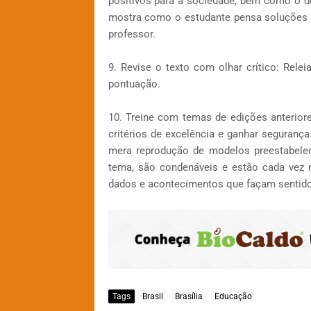
positivos para a sociedade, bem como o d
mostra como o estudante pensa soluções p
professor.
9. Revise o texto com olhar crítico: Releia
pontuação.
10. Treine com temas de edições anterio
critérios de excelência e ganhar seguranç
mera reprodução de modelos preestabelec
tema, são condenáveis e estão cada vez 
dados e acontecimentos que façam sentido
Tags
Brasil
Brasília
Educação