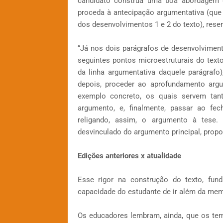
candidato construa uma boa abordagem do
proceda à antecipação argumentativa (que
dos desenvolvimentos 1 e 2 do texto), rese
“Já nos dois parágrafos de desenvolvimento
seguintes pontos microestruturais do text
da linha argumentativa daquele parágrafo
depois, proceder ao aprofundamento argu
exemplo concreto, os quais servem tan
argumento, e, finalmente, passar ao fe
religando, assim, o argumento à tese. 
desvinculado do argumento principal, propos
Edições anteriores x atualidade
Esse rigor na construção do texto, fun
capacidade do estudante de ir além da mem
Os educadores lembram, ainda, que os te