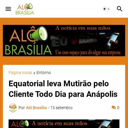
Página inicial
Entorno
Equatorial leva Mutirão pelo
Cliente Todo Dia para Anápolis
Por
Alô Brasília
-
15 setembro
0