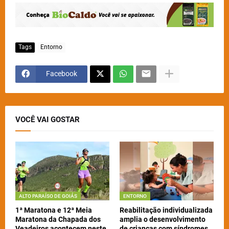
Tags
Entorno
Facebook
VOCÊ VAI GOSTAR
ALTO PARAÍSO DE GOIÁS
ENTORNO
1ª Maratona e 12ª Meia
Reabilitação individualizada
Maratona da Chapada dos
amplia o desenvolvimento
Veadeiros acontecem neste
de crianças com síndromes