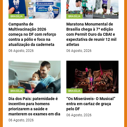
BRASÍLIA
BRASÍLIA
Campanha de
Maratona Monumental de
Multivacinação 2026
Brasília chega à 7ª edição
começa no DF com reforço
com Permit Ouro da CBAt e
contra a pólio e foco na
expectativa de reunir 12 mil
atualização da caderneta
atletas
06 Agosto, 2026
06 Agosto, 2026
BRASÍLIA
BRASÍLIA
Dia dos Pais: paternidade é
“Os Miseráveis- O Musical”
incentivo para homens
entra em cartaz de graça
priorizarem a saúde e
pelo DF
manterem os exames em dia
06 Agosto, 2026
06 Agosto, 2026