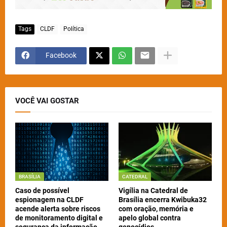
Tags
CLDF
Política
Facebook
VOCÊ VAI GOSTAR
BRASÍLIA
CATEDRAL
Caso de possível
Vigília na Catedral de
espionagem na CLDF
Brasília encerra Kwibuka32
acende alerta sobre riscos
com oração, memória e
de monitoramento digital e
apelo global contra
segurança da informação
genocídios