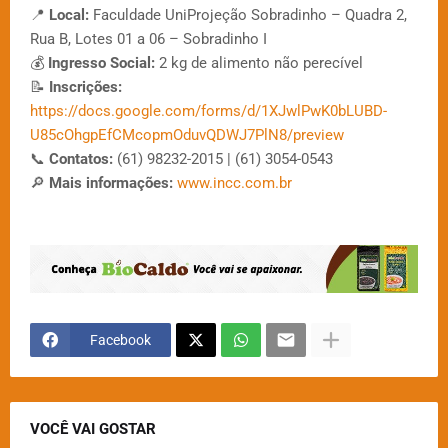
📍
Local:
Faculdade UniProjeção Sobradinho – Quadra 2,
Rua B, Lotes 01 a 06 – Sobradinho I
💰
Ingresso Social:
2 kg de alimento não perecível
📝
Inscrições:
https://docs.google.com/forms/d/1XJwlPwK0bLUBD-
U85cOhgpEfCMcopmOduvQDWJ7PlN8/preview
📞
Contatos:
(61) 98232-2015 | (61) 3054-0543
🔎
Mais informações:
www.incc.com.br
Facebook
VOCÊ VAI GOSTAR