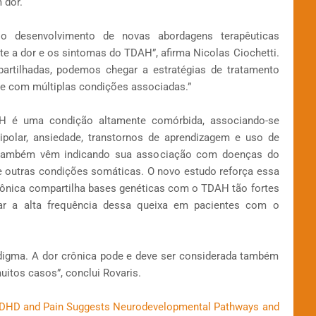
 dor.
 o desenvolvimento de novas abordagens terapêuticas
e a dor e os sintomas do TDAH”, afirma Nicolas Ciochetti.
partilhadas, podemos chegar a estratégias de tratamento
e com múltiplas condições associadas.”
é uma condição altamente comórbida, associando-se
ipolar, ansiedade, transtornos de aprendizagem e uso de
s também vêm indicando sua associação com doenças do
 e outras condições somáticas. O novo estudo reforça essa
crônica compartilha bases genéticas com o TDAH tão fortes
car a alta frequência dessa queixa em pacientes com o
gma. A dor crônica pode e deve ser considerada também
tos casos”, conclui Rovaris.
 ADHD and Pain Suggests Neurodevelopmental Pathways and