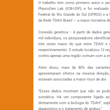
O trabalho tem como primeiro autor o pes
PhysioGen Lab (ICB-USP), e foi realizad
Federal do Rio Grande do Sul (UFRGS) e a 
da Rede TDAH Brasil — a maior iniciativa 
Conexão genética – A partir de dados ge
mil indivíduos, os pesquisadores identific
três vezes maior do que entre TDAH e en
respectivamente). O estudo localizou 12 r
contra apenas uma região comum com a e
Além disso, mais de 80% das variante
apresentaram efeitos na mesma direção
estavam associadas a maior risco de dor.
“Esses dados mostram que não se pode
somática. Há um componente ligado ao
diretamente com a biologia do TDAH”, exp
diagnóstico e o tratamento de ambos.”