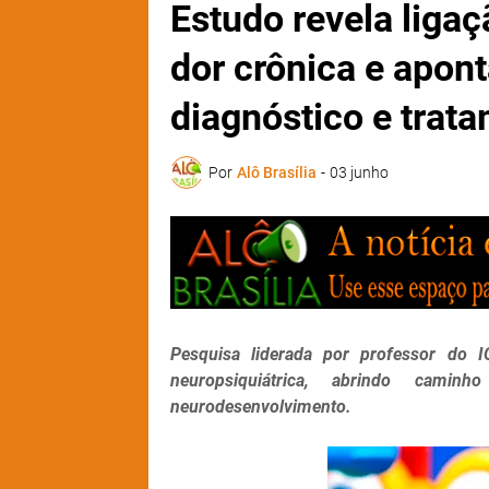
Estudo revela liga
dor crônica e apon
diagnóstico e trat
Por
Alô Brasília
-
03 junho
Pesquisa liderada por professor do 
neuropsiquiátrica, abrindo cami
neurodesenvolvimento.