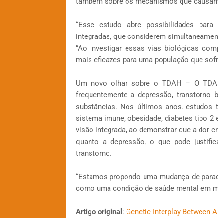
também sobre os mecanismos que causam
“Esse estudo abre possibilidades para
integradas, que considerem simultaneament
“Ao investigar essas vias biológicas com
mais eficazes para uma população que sofr
Um novo olhar sobre o TDAH – O TDAH 
frequentemente a depressão, transtorno b
substâncias. Nos últimos anos, estudo
sistema imune, obesidade, diabetes tipo 2
visão integrada, ao demonstrar que a dor 
quanto a depressão, o que pode justifi
transtorno.
“Estamos propondo uma mudança de paradi
como uma condição de saúde mental em mui
Artigo original
:
Genetic Interplay Between