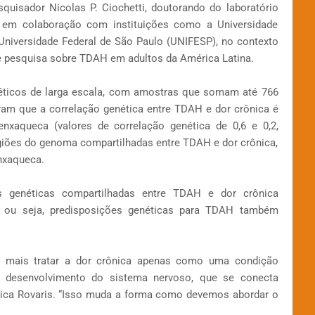
quisador Nicolas P. Ciochetti, doutorando do laboratório
o em colaboração com instituições como a Universidade
Universidade Federal de São Paulo (UNIFESP), no contexto
de pesquisa sobre TDAH em adultos da América Latina.
néticos de larga escala, com amostras que somam até 766
aram que a correlação genética entre TDAH e dor crônica é
xaqueca (valores de correlação genética de 0,6 e 0,2,
egiões do genoma compartilhadas entre TDAH e dor crônica,
nxaqueca.
s genéticas compartilhadas entre TDAH e dor crônica
, ou seja, predisposições genéticas para TDAH também
 mais tratar a dor crônica apenas como uma condição
 desenvolvimento do sistema nervoso, que se conecta
lica Rovaris. “Isso muda a forma como devemos abordar o