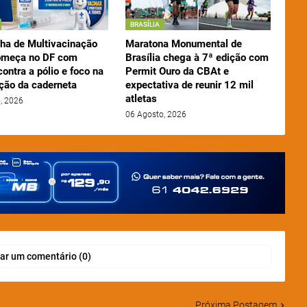
BRASÍLIA
a de Multivacinação
Maratona Monumental de
omeça no DF com
Brasília chega à 7ª edição com
contra a pólio e foco na
Permit Ouro da CBAt e
ação da caderneta
expectativa de reunir 12 mil
atletas
, 2026
06 Agosto, 2026
ar um comentário (0)
Próxima Postagem