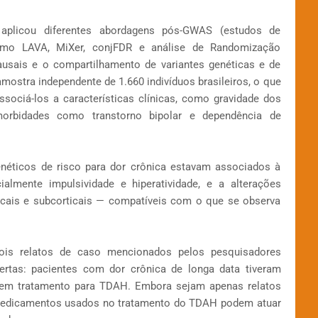
aplicou diferentes abordagens pós-GWAS (estudos de
como LAVA, MiXer, conjFDR e análise de Randomização
causais e o compartilhamento de variantes genéticas e de
amostra independente de 1.660 indivíduos brasileiros, o que
ssociá-los a características clínicas, como gravidade dos
rbidades como transtorno bipolar e dependência de
éticos de risco para dor crônica estavam associados à
lmente impulsividade e hiperatividade, e a alterações
icais e subcorticais — compatíveis com o que se observa
Dois relatos de caso mencionados pelos pesquisadores
ertas: pacientes com dor crônica de longa data tiveram
rem tratamento para TDAH. Embora sejam apenas relatos
e medicamentos usados no tratamento do TDAH podem atuar