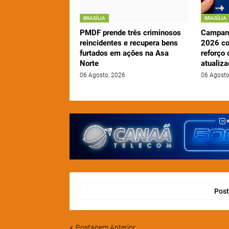
BRASÍLIA
BRASÍLIA
PMDF prende três criminosos
Campanh
reincidentes e recupera bens
2026 c
furtados em ações na Asa
reforço 
Norte
atualiz
06 Agosto, 2026
06 Agosto
Post
Postagem Anterior