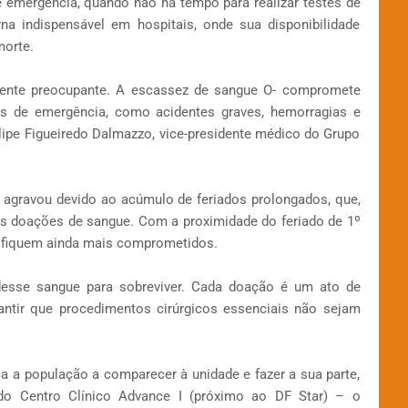
 emergência, quando não há tempo para realizar testes de
rna indispensável em hospitais, onde sua disponibilidade
morte.
ente preocupante. A escassez de sangue O- compromete
s de emergência, como acidentes graves, hemorragias e
Felipe Figueiredo Dalmazzo, vice-presidente médico do Grupo
e agravou devido ao acúmulo de feriados prolongados, que,
s doações de sangue. Com a proximidade do feriado de 1º
 fiquem ainda mais comprometidos.
desse sangue para sobreviver. Cada doação é um ato de
rantir que procedimentos cirúrgicos essenciais não sejam
 a população a comparecer à unidade e fazer a sua parte,
o Centro Clínico Advance I (próximo ao DF Star) – o