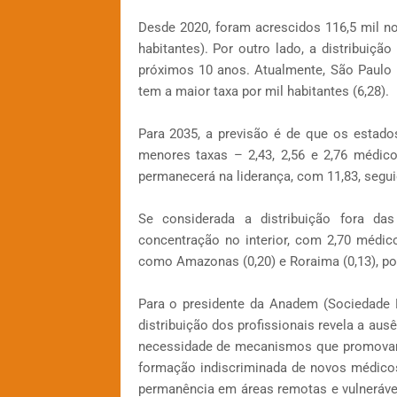
Desde 2020, foram acrescidos 116,5 mil n
habitantes). Por outro lado, a distribuiçã
próximos 10 anos. Atualmente, São Paulo l
tem a maior taxa por mil habitantes (6,28).
Para 2035, a previsão é de que os estad
menores taxas – 2,43, 2,56 e 2,76 médicos
permanecerá na liderança, com 11,83, seguid
Se considerada a distribuição fora da
concentração no interior, com 2,70 médic
como Amazonas (0,20) e Roraima (0,13), p
Para o presidente da Anadem (Sociedade Br
distribuição dos profissionais revela a ausên
necessidade de mecanismos que promovam 
formação indiscriminada de novos médicos.
permanência em áreas remotas e vulneráve