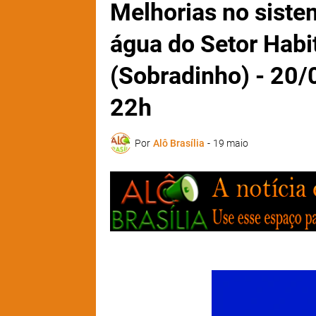
Melhorias no siste
água do Setor Habi
(Sobradinho) - 20/0
22h
Por
Alô Brasília
-
19 maio