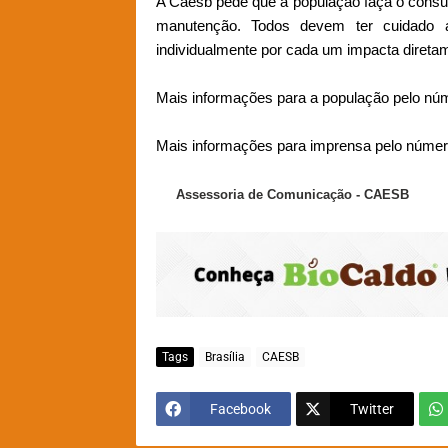
A Caesb pede que a população faça o consu
manutenção. Todos devem ter cuidado 
individualmente por cada um impacta direta
Mais informações para a população pelo núm
Mais informações para imprensa pelo númer
Assessoria de Comunicação - CAESB
Tags
Brasília
CAESB
Facebook
Twitter