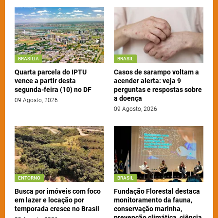
BRASÍLIA
BRASIL
Quarta parcela do IPTU
Casos de sarampo voltam a
vence a partir desta
acender alerta: veja 9
segunda-feira (10) no DF
perguntas e respostas sobre
a doença
09 Agosto, 2026
09 Agosto, 2026
ENTORNO
BRASIL
Busca por imóveis com foco
Fundação Florestal destaca
em lazer e locação por
monitoramento da fauna,
temporada cresce no Brasil
conservação marinha,
prevenção climática, ciência