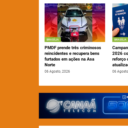
BRASÍLIA
BRASÍLIA
PMDF prende três criminosos
Campanh
reincidentes e recupera bens
2026 c
furtados em ações na Asa
reforço 
Norte
atualiz
06 Agosto, 2026
06 Agosto